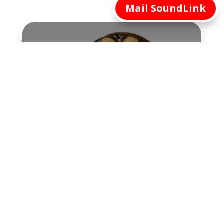
Mail SoundLink
Nieuw in de verhuur! ROBE
LEDBeam 350
11 apr, 2025
Bekijk