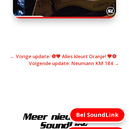
←
Vorige update: ⚽️🧡 Alles kleurt Oranje! 🧡⚽️
Volgende update: Neumann KM 184
→
Bel SoundLink
Meer nieuws van
SoundLink