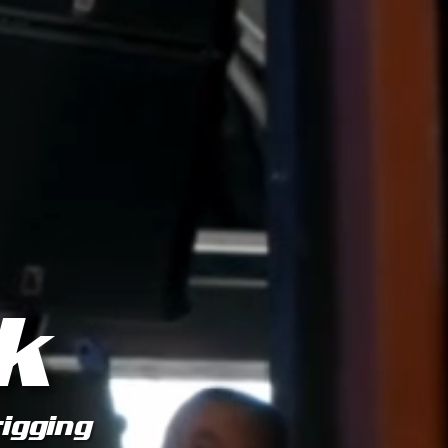
k
rigging