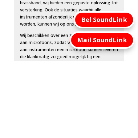
brassband, wij bieden een gepaste oplossing tot
versterking. Ook de situaties waarbij alle
instrumenten afzonderlijk versterkt moeten
Bel SoundLink
worden, kunnen wij op ons nemen.
Wij beschikken over een zeer ruim assortiment
Mail SoundLink
aan microfoons, zodat we voor een groot scala
aan instrumenten een microfoon kunnen leveren
die klankmatig zo goed mogelijk bij een
individueel instrument aansluit. Hierbij staat
altijd voorop dat een versterkt orkest zo
natuurgetrouw mogelijk wordt weergegeven.
Naast orkesten hebben we ook perfect
passende oplossingen voor zangkoren. Ga je
optreden in een sporthal voor 1000 man? Geen
probleem, wij helpen u graag met passende
geluidsversterking, of het gaat om individuele
versterking of versterking van het hele koor.
Wat de oplossing ook is, onze aandacht gaat